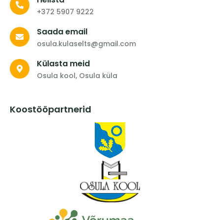
+372 5907 9222
Saada email
osula.kulaselts@gmail.com
Külasta meid
Osula kool, Osula küla
Koostööpartnerid