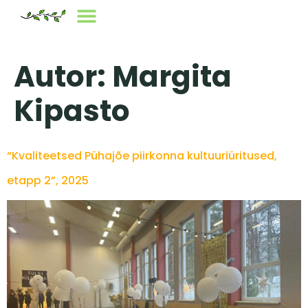
Autor:
Margita
Kipasto
“Kvaliteetsed Pühajõe piirkonna kultuuriüritused,
etapp 2”, 2025