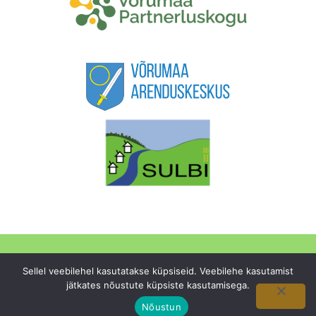
Külaselts
Projektid
Tegevused
Sellel veebilehel kasutatakse küpsiseid. Veebilehe kasutamist
jätkates nõustute küpsiste kasutamisega.
© 2026
MTÜ Osula Külaselts
. Kõik õigused kaitstud.
Nõustun