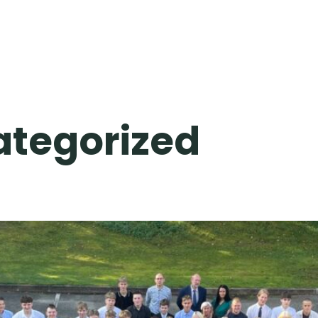
Külaselts
Projektid
Tegevused
tegorized