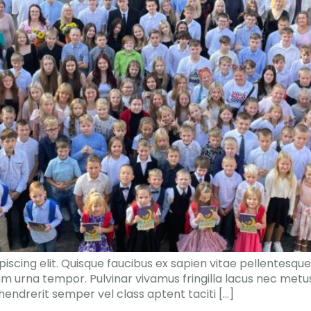
scing elit. Quisque faucibus ex sapien vitae pellentesque 
am urna tempor. Pulvinar vivamus fringilla lacus nec metu
endrerit semper vel class aptent taciti […]