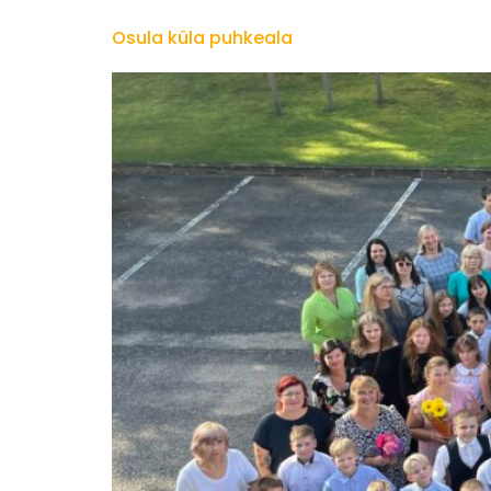
Osula küla puhkeala