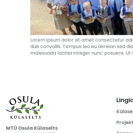
Lorem ipsum dolor sit amet consectetur adipi
duis convallis. Tempus leo eu aenean sed di
malesuada lacinia integer nunc posuere. Ut h
Lingi
Külase
Projek
MTÜ Osula Külaselts