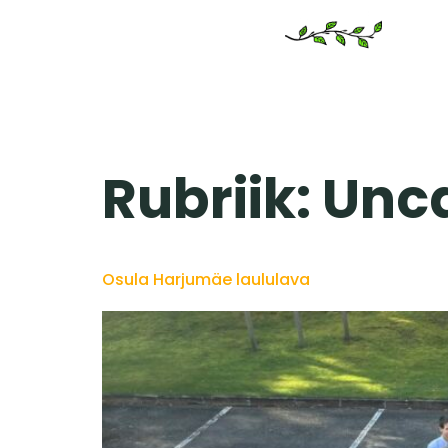
Rubriik:
Unca
Osula Harjumäe laululava