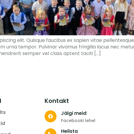
scing elit. Quisque faucibus ex sapien vitae pellentesque 
am urna tempor. Pulvinar vivamus fringilla lacus nec metu
endrerit semper vel class aptent taciti […]
d
Kontakt
lts
Jälgi meid
Facebooki lehel
tid
Helista