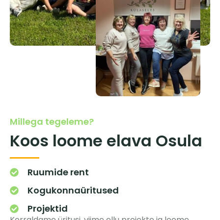
Millega tegeleme?
Koos loome elava Osula
Ruumide rent
Kogukonnaüritused
Projektid
Korraldame üritusi, viime ellu projekte ja loome