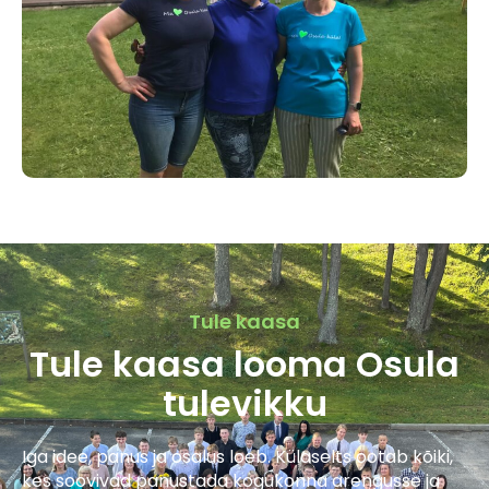
Tule kaasa
Tule kaasa looma Osula
tulevikku
Iga idee, panus ja osalus loeb. Külaselts ootab kõiki,
kes soovivad panustada kogukonna arengusse ja