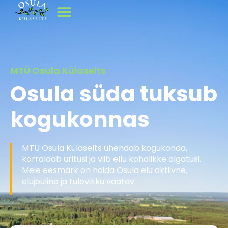
MTÜ Osula Külaselts
Osula süda tuksub
kogukonnas
MTÜ Osula Külaselts ühendab kogukonda,
korraldab üritusi ja viib ellu kohalikke algatusi.
Meie eesmärk on hoida Osula elu aktiivne,
elujõuline ja tulevikku vaatav.