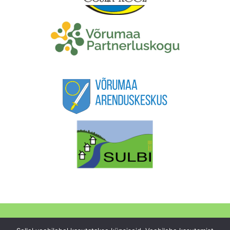
Külaselts
Projektid
Tegevused