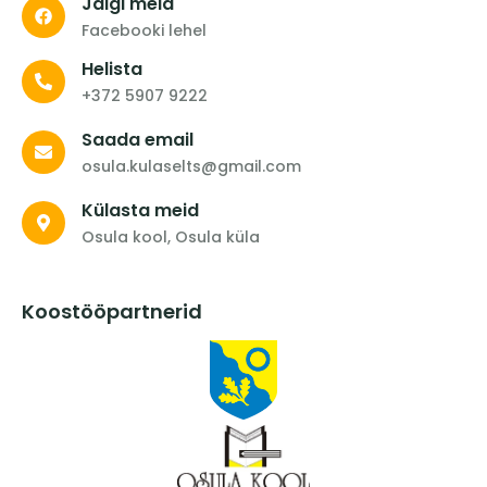
Jälgi meid
Facebooki lehel
Helista
+372 5907 9222
Saada email
osula.kulaselts@gmail.com
Külasta meid
Osula kool, Osula küla
Koostööpartnerid