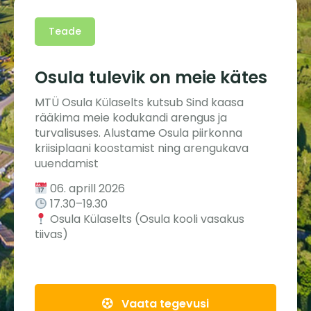
Teade
Osula tulevik on meie kätes
MTÜ Osula Külaselts kutsub Sind kaasa
rääkima meie kodukandi arengus ja
turvalisuses. Alustame Osula piirkonna
kriisiplaani koostamist ning arengukava
uuendamist
06. aprill 2026
17.30–19.30
Osula Külaselts (Osula kooli vasakus
tiivas)
Vaata tegevusi