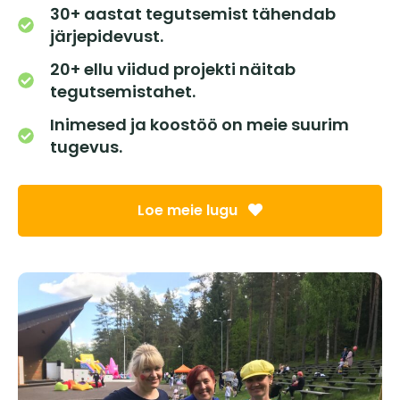
30+ aastat tegutsemist tähendab
järjepidevust.
20+ ellu viidud projekti näitab
tegutsemistahet.
Inimesed ja koostöö on meie suurim
tugevus.
Loe meie lugu