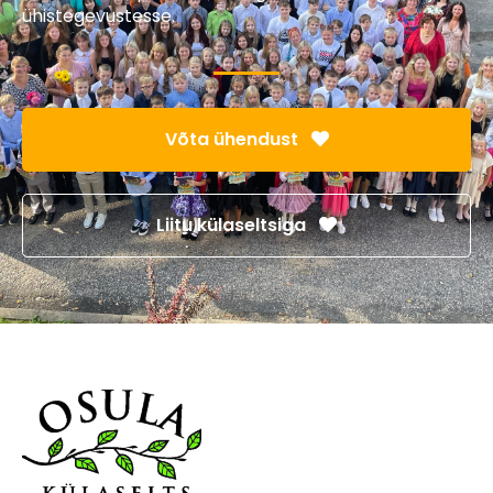
ühistegevustesse.
Võta ühendust
Liitu külaseltsiga