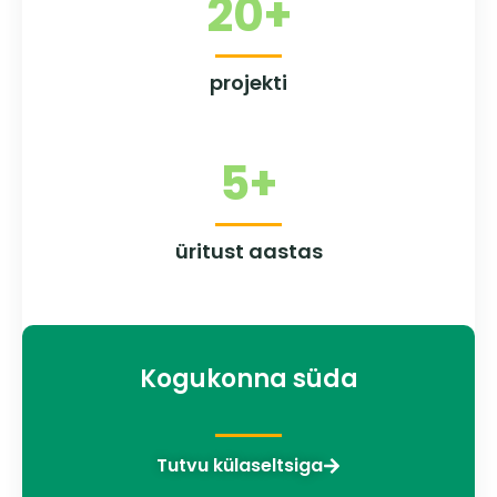
20
+
projekti
5
+
üritust aastas
Kogukonna süda
Tutvu külaseltsiga